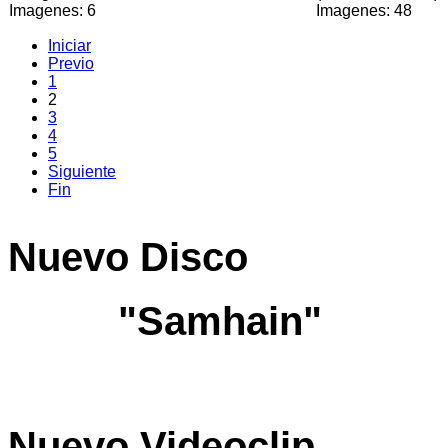
Imagenes: 6
Imagenes: 48
Iniciar
Previo
1
2
3
4
5
Siguiente
Fin
Nuevo
Disco
"Samhain"
Nuevo
Videoclip