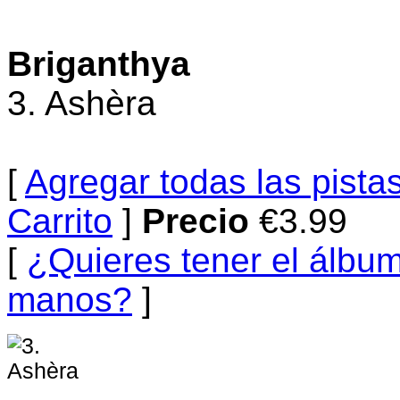
Briganthya
3. Ashèra
[
Agregar todas las pistas
Carrito
]
Precio
€3.99
[
¿Quieres tener el álbum
manos?
]