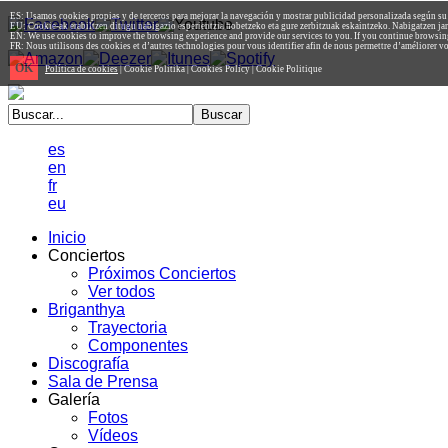
ES: Usamos cookies propias y de terceros para mejorar la navegación y mostrar publicidad personalizada según s
EU: Cookie-ak erabiltzen ditugu nabigazio esperientzia hobetzeko eta gure zerbitzuak eskaintzeko. Nabigatzen jar
EN: We use cookies to improve the browsing experience and provide our services to you. If you continue browsing,
FR: Nous utilisons des cookies et d’autres technologies pour vous identifier afin de nous permettre d’améliorer vot
OK
Política de cookies
| Cookie Politika | Cookies Policy | Cookie Politique
es
en
fr
eu
Inicio
Conciertos
Próximos Conciertos
Ver todos
Briganthya
Trayectoria
Componentes
Discografía
Sala de Prensa
Galería
Fotos
Vídeos