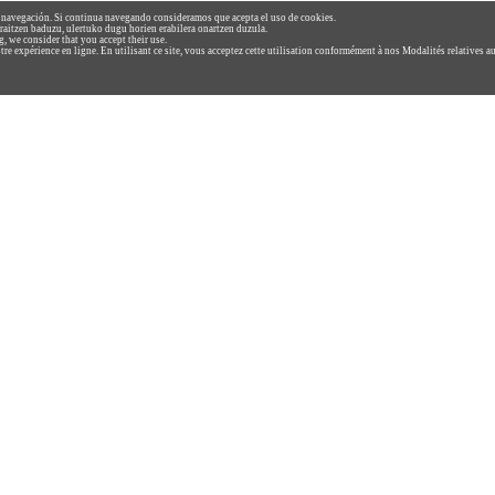
u navegación. Si continua navegando consideramos que acepta el uso de cookies.
raitzen baduzu, ulertuko dugu horien erabilera onartzen duzula.
 we consider that you accept their use.
re expérience en ligne. En utilisant ce site, vous acceptez cette utilisation conformément à nos Modalités relatives a