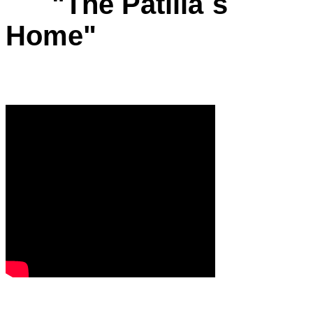
"The Patilla´s
Home"