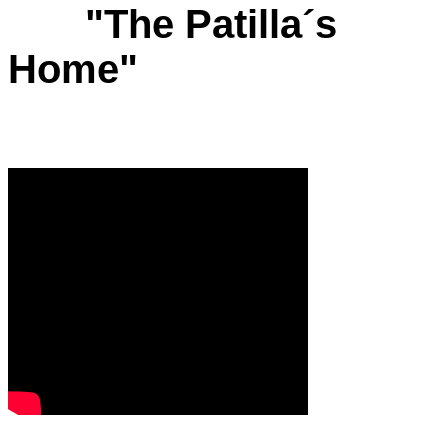
"The Patilla´s
Home"