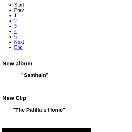
Start
Prev
1
2
3
4
5
Next
End
New
album
"Samhain"
New
Clip
"The Patilla´s Home"