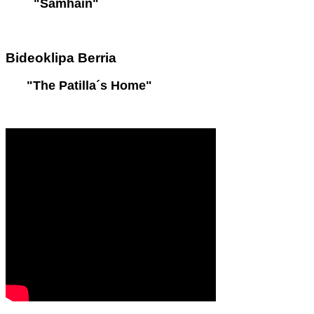
"Samhain"
Bideoklipa
Berria
"The Patilla´s Home"