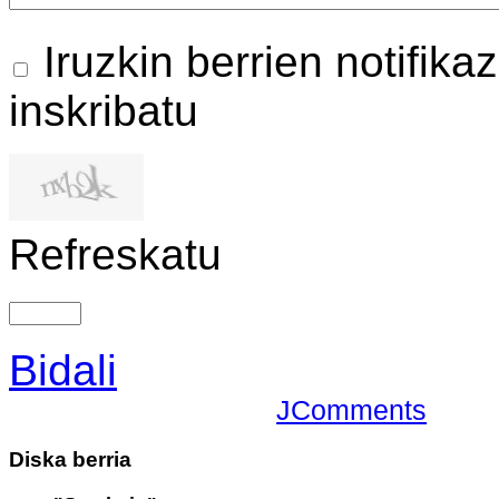
Iruzkin berrien notifikaz
inskribatu
Refreskatu
Bidali
JComments
Diska
berria