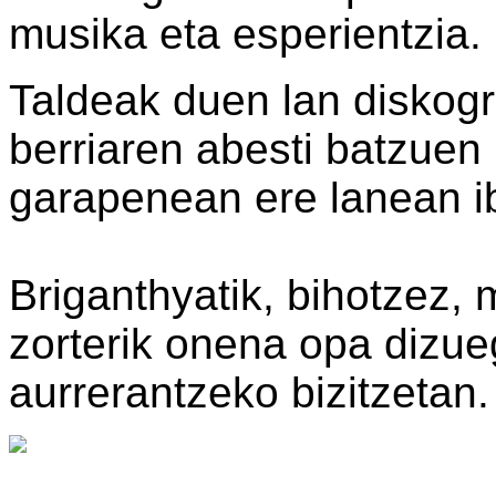
musika eta esperientzia.
Taldeak duen lan diskogr
berriaren abesti batzuen
garapenean ere lanean ibi
Briganthyatik, bihotzez,
zorterik onena opa dizu
aurrerantzeko bizitzetan.