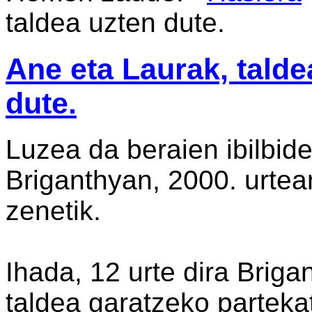
taldea uzten dute.
Ane eta Laurak, talde
dute.
Luzea da beraien ibilbid
Briganthyan, 2000. urtea
zenetik.
Ihada, 12 urte dira Briga
taldea garatzeko parteka