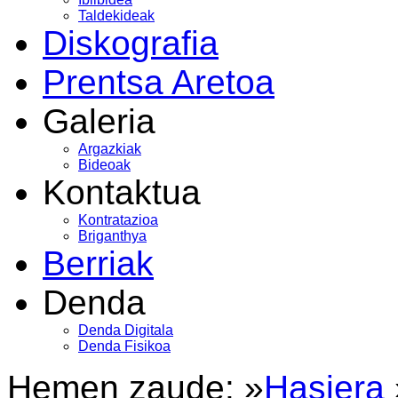
Taldekideak
Diskografia
Prentsa Aretoa
Galeria
Argazkiak
Bideoak
Kontaktua
Kontratazioa
Briganthya
Berriak
Denda
Denda Digitala
Denda Fisikoa
Hemen zaude: »
Hasiera